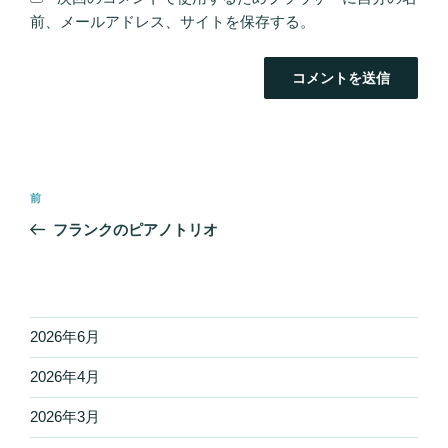
前、メールアドレス、サイトを保存する。
投
前
前
稿
の
フランクのピアノトリオ
ナ
投
ビ
稿
ゲ
ー
2026年6月
シ
2026年4月
ョ
ン
2026年3月