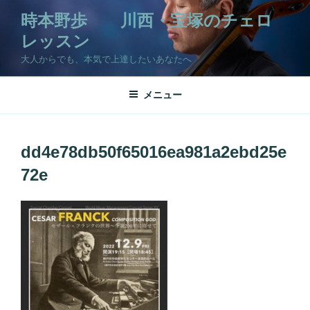
コ
時本野歩 川西・宝塚のチェロ
ン
レッスン
テ
ン
大人からでも、本気で上達したいあなたへ
ツ
へ
メニュー
ス
キ
ッ
dd4e78db50f65016ea981a2ebd25e
プ
72e