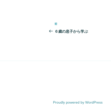
投
前
前
稿
の
６歳の息子から学ぶ
投
ナ
稿
ビ
ゲ
ー
シ
ョ
ン
Proudly powered by WordPress