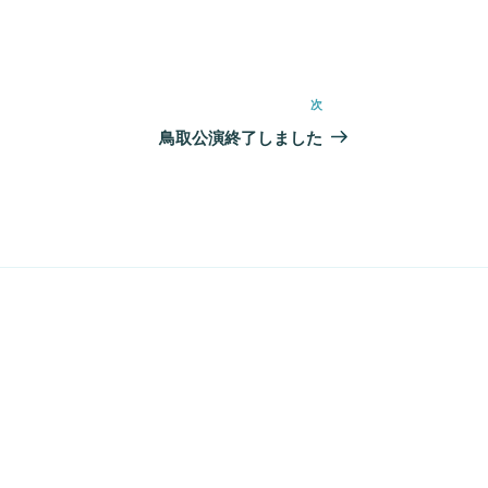
次
次
の
鳥取公演終了しました
投
稿