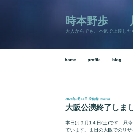
コ
ン
テ
時本野歩 
ン
大人からでも、本気で上達した
ツ
へ
ス
キ
home
profile
blog
ッ
プ
投
2024年9月14日
投稿者:
NOBU
稿
大阪公演終了しま
日:
本日は９月1４日(土)です。只
ています。１日の大阪でのリサ