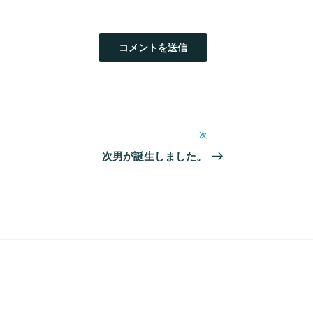
次
次
の
次男が誕生しました。
投
稿