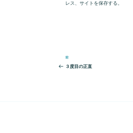
レス、サイトを保存する。
投
前
前
稿
の
３度目の正直
投
ナ
稿
ビ
ゲ
ー
シ
ョ