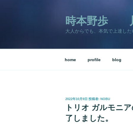
コ
ン
テ
時本野歩 
ン
大人からでも、本気で上達した
ツ
へ
ス
キ
home
profile
blog
ッ
プ
投
2022年10月9日
投稿者:
NOBU
稿
トリオ ガルモニ
日:
了しました。