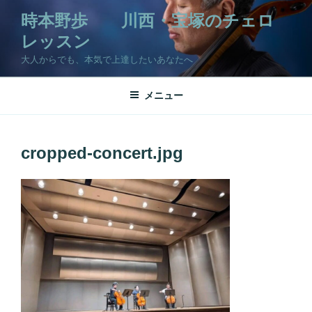
コ
時本野歩 川西・宝塚のチェロ
ン
レッスン
テ
ン
大人からでも、本気で上達したいあなたへ
ツ
へ
メニュー
ス
キ
ッ
cropped-concert.jpg
プ