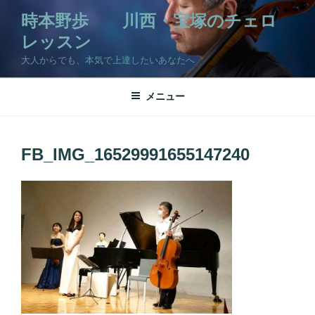
コ
時本野歩 川西・宝塚のチェロ
ン
レッスン
テ
ン
大人からでも、本気で上達したいあなたへ
ツ
へ
メニュー
ス
キ
ッ
FB_IMG_16529991655147240
プ