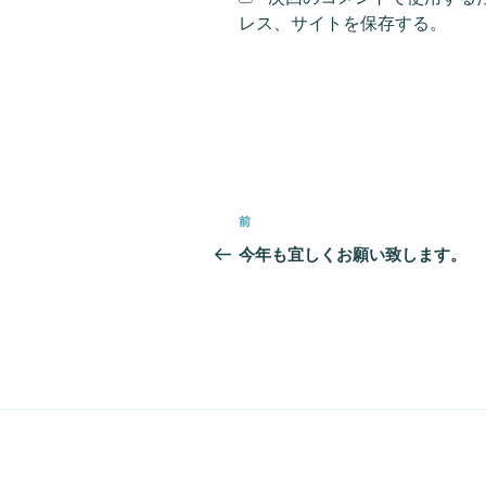
レス、サイトを保存する。
投
前
前
稿
の
今年も宜しくお願い致します。
投
ナ
稿
ビ
ゲ
ー
シ