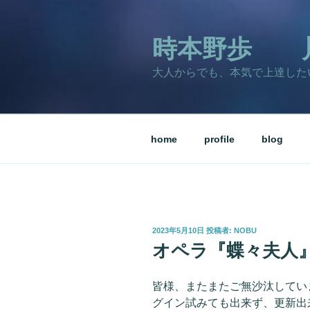
コ
ン
テ
時本野歩 
ン
大人からでも、本気で上達した
ツ
へ
ス
キ
home
profile
blog
ッ
プ
投
2023年5月10日
投稿者:
NOBU
稿
オペラ『蝶々夫人
日:
皆様、またまたご無沙汰していま
グイン試みても出来ず、更新出